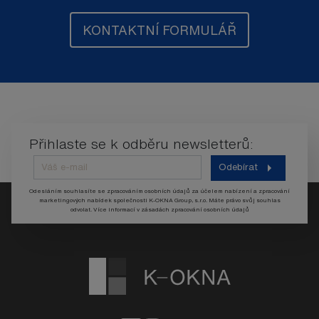
KONTAKTNÍ FORMULÁŘ
Přihlaste se k odběru newsletterů:
Odebírat
Odesláním souhlasíte se zpracováním osobních údajů za účelem nabízení a zpracování
marketingových nabídek společnosti K-OKNA Group, s.r.o. Máte právo svůj souhlas
odvolat. Více informací v
zásadách zpracování osobních údajů