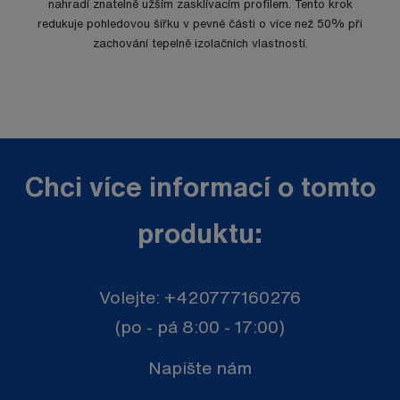
nahradí znatelně užším zasklívacím profilem. Tento krok
redukuje pohledovou šířku v pevné části o více než 50% při
zachování tepelně izolačních vlastností.
Chci více informací o tomto
produktu:
Volejte:
+420777160276
(po - pá 8:00 - 17:00)
Napište nám