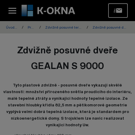
Úvodní stránka
Produkty
Zdvižně posuvné terasové dveře - HS portál
Zdvižně posuvné dveře GEALAN S 9000
Zdvižně posuvné dveře
GEALAN S 9000
Tyto plastové zdvižně - posuvné dveře vykazují skvělé
vlastnosti: množství přirozeného světla proudícího do interiéru,
malé tepelné ztráty a vynikající hodnoty tepelné izolace. Ze
stavební hloubky křídla 82,5 mm a pětikomorové geometrie
vyplývá velmi dobrá tepelná izolace, která je standardem pro
nízkoenergetické domy. S trojsklem lze navíc realizovat
vynikající hodnoty Uw.