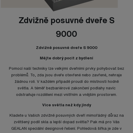
Zdvižně posuvné dveře S
9000
Zdvižně posuvné dveře S 9000
Mějte dobrý pocit z bydlení
Pomocí naší techniky lze velkými dveřními prvky pohybovat bez
problémů. To, zda jsou dveře otevřené nebo zavřené, nehraje
žádnou roli. V každém případě proudí do místnosti hodně
světla. A téměř bezbariérové zakončení podlahy navíc
odstraňuje rozdělení mezi vnitřním a vnějším prostorem.
Více světla než kdy jindy
Kladete u Vašich zdvižně posuvných dveří mimořádný důraz na
zvětšený podíl skla a lepší dopad světla? Pak má pro Vás
GEALAN speciální designové řešení. Pohledová šířka je zde v