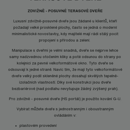
ZDVIŽNĚ - POSUVNÉ TERASOVÉ DVEŘE
Luxusní zdvižně-posuvné dveře jsou žádané u klientů, kteří
požadají velké prosklené plochy, často se jedná o moderní
minimalistické novostavby, kdy majitelé mají rádi stálý pocit
propojení s přírodou a zelení.
Manipulace s dveřmi je velmi snadná, dveře se nejprve lehce
samy nadzvednou otočením kliky a poté odsunou do strany po
kolejnici za pevné velkoformátové okno. Tyto dveře se
odsouvají k jedné straně. Navíc tím, že mají tyto velkoformátové
dveře velký podíl skleněné plochy dosahují skvělých tepelně-
izolačních vlastností. Díky své konstrukci jsou dveře
bezbariérové (nad podlahu nevytupuje žádný zvýšený prah).
Pro zdvižně - posuvné dveře (HS portál) je použito kování G-U.
Vybírat můžete dveře s jednostranným i oboustranným
ovládáním v:
plastovém provedení