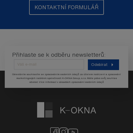
KONTAKTNÍ FORMULÁŘ
Přihlaste se k odběru newsletterů:
Odebírat
Odesláním souhlasíte se zpracováním osobních údajů za účelem nabízení a zpracování
marketingových nabídek společnosti K-OKNA Group, s.r.o. Máte právo svůj souhlas
odvolat. Více informací v
zásadách zpracování osobních údajů