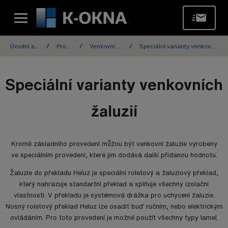
Úvodní stránka
Produkty
Venkovní žaluzie
Speciální varianty venkovních žaluzií
Speciální varianty venkovních
žaluzií
Kromě základního provedení můžou být venkovní žaluzie vyrobeny
ve speciálním provedení, které jim dodává další přidanou hodnotu.
Žaluzie do překladu Heluz je speciální roletový a žaluziový překlad,
který nahrazuje standartní překlad a splňuje všechny izolační
vlastnosti. V překladu je systémová drážka pro uchycení žaluzie.
Nosný roletový překlad Heluz lze osadit buď ručním, nebo elektrickým
ovládáním. Pro toto provedení je možné použít všechny typy lamel.