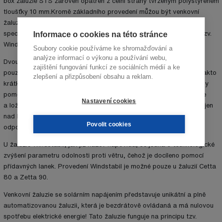
box žaluzie STS zároveň opatřen z čelní strany tvrzeným polystyrénem
tloušťky 10 mm.Kromě základního provedení můžou být venkovní
žaluzie vyrobeny v různých variantách, z nichž každá má své
Informace o cookies na této stránce
specifické využití. Jedná se o provedení Dvoukanálové, Solární a tzv.
Windstabil žaluzie.
Soubory cookie používáme ke shromažďování a
analýze informací o výkonu a používání webu,
Dvoukanálovou žaluzii nabízíme jako řešení, kdy je žaluzie široká
zajištění fungování funkcí ze sociálních médií a ke
pouze 400 – 600 mm v provedení s motorem a kdy se motor do takto
zlepšení a přizpůsobení obsahu a reklam.
krátkého kanálu nedá umístit. Dva kanály nad sebou jsou propojeny
pomocí odlehčených převodovek. Motor je umístěn v horním kanále
Nastavení cookies
a ložiska ve spodním kanále. Kanál s motorem je možné umístit nejen
nad kanál s ložisky, ale i za kanál s ložisky, tzn., že počet lamel
Povolit cookies
odpovídá standardu (pokud je v překladu místo).
U žaluzie Windstabil, jak již název napovídá, se jedná o technologické
zvýšení parametru odolnosti proti větru, čehož je docíleno pomocí
přídavných lanek. Provedení Windstabil je možné pouze u žaluzií Cetta
80 a Zetta 90.
Venkovní žaluzie se solárním napájením představuje unikátní a plně
automatizovanou žaluzii, která je bezdrátově ovládaná a má nulovou
spotřebu elektrické energie! Tato žaluzie funguje na principu tzv.