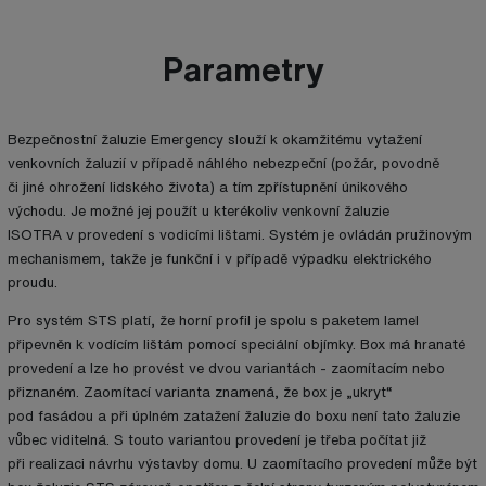
Parametry
Bezpečnostní žaluzie Emergency slouží k okamžitému vytažení
venkovních žaluzií v případě náhlého nebezpeční (požár, povodně
či jiné ohrožení lidského života) a tím zpřístupnění únikového
východu. Je možné jej použít u kterékoliv venkovní žaluzie
ISOTRA v provedení s vodicími lištami. Systém je ovládán pružinovým
mechanismem, takže je funkční i v případě výpadku elektrického
proudu.
Pro systém STS platí, že horní profil je spolu s paketem lamel
připevněn k vodícím lištám pomocí speciální objímky. Box má hranaté
provedení a lze ho provést ve dvou variantách - zaomítacím nebo
přiznaném. Zaomítací varianta znamená, že box je „ukryt“
pod fasádou a při úplném zatažení žaluzie do boxu není tato žaluzie
vůbec viditelná. S touto variantou provedení je třeba počítat již
při realizaci návrhu výstavby domu. U zaomítacího provedení může být