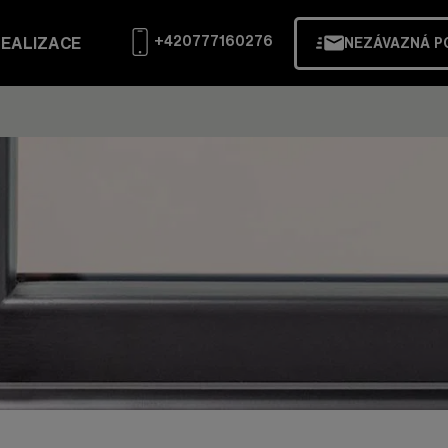
+420777160276
EALIZACE
NEZÁVAZNÁ P