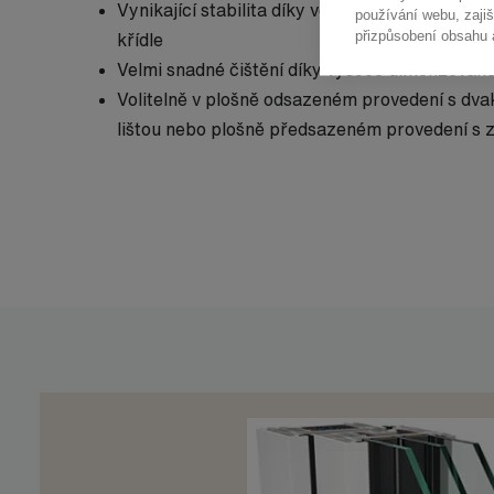
Vynikající stabilita díky velkým ocelovým vý
používání webu, zajiš
přizpůsobení obsahu 
křídle
Velmi snadné čištění díky vysoce dimenzovan
Volitelně v plošně odsazeném provedení s dva
lištou nebo plošně předsazeném provedení s za