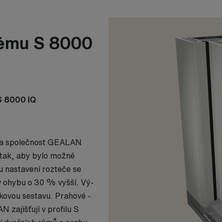
tému S 8000
 8000 IQ
vila společnost GEALAN
tak, aby bylo možné
u nastavení rozteče se
 v ohybu o 30 % vyšší. Vý­
ovou­ sestavu. Prahové ­
zajišťují v profilu S