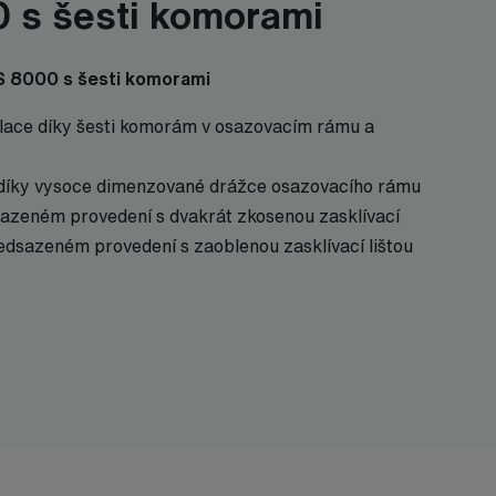
 s šesti komorami
S 8000 s šesti komorami
zolace díky šesti komorám v osazovacím rámu a
 díky vysoce dimenzované drážce osazovacího rámu
dsazeném provedení s dvakrát zkosenou zasklívací
ředsazeném provedení s zaoblenou zasklívací lištou