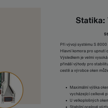
Statika:
St
Při vývoji systému S 8000 s
Hlavní komora pro upnutí 
Výsledkem je velmi vysoká
přináší výhody pro stabilitu
cestě a výrobce oken může
Maximální výška okenn
vycházející celkové p
U velkoplošných oken 
Stabilní ocelové výzt