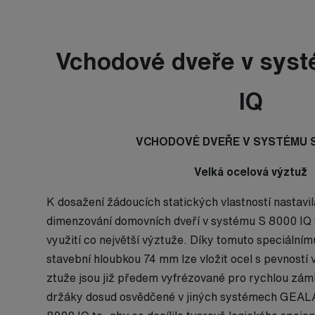
Vchodové dveře v sys
IQ
VCHODOVÉ DVEŘE V SYSTÉMU S
Velká ocelová výztuž
K dosažení žádoucích statických vlastností nasta
dimenzování domovních dveří v systému S 8000 IQ 
využití co největší výztuže. Díky tomuto speciálním
stavební hloubkou 74 mm lze vložit ocel s pevností
ztuže jsou již předem vyfrézované pro rychlou zámk
držáky dosud osvědčené v jiných systémech GEALAN 