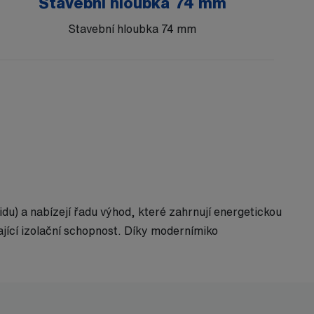
Stavební hloubka 74 mm
Stavební hloubka 74 mm
du) a nabízejí řadu výhod, které zahrnují energetickou
ající izolační schopnost. Díky modernímiko