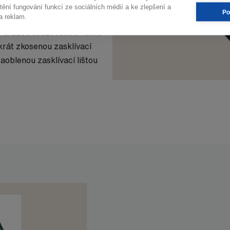
ztužím v osazovacím rámu a
tění fungování funkcí ze sociálních médií a ke zlepšení a
Po
a reklam.
é drážce osazovacího rámu
krát zkosenou zasklívací
oblenou zasklívací lištou