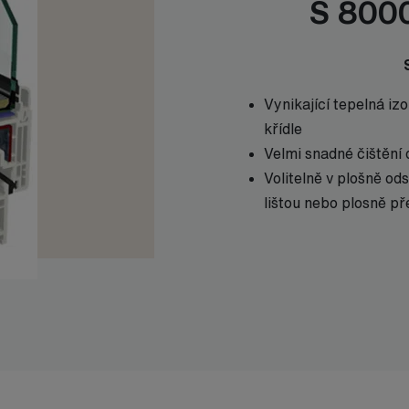
S 8000
Vynikající tepelná i
křídle
Velmi snadné čištění
Volitelně v plošně o
lištou nebo plosně p