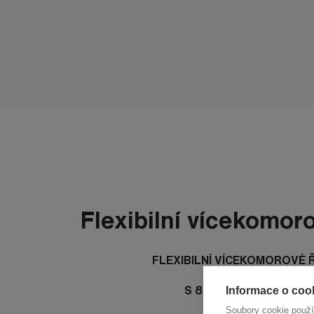
Flexibilní vícekomor
FLEXIBILNÍ VÍCEKOMOROVÉ 
S 8000 s pěti komoram
Informace o cook
Soubory cookie použ