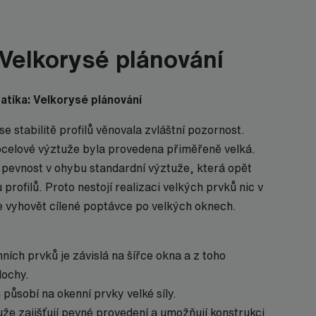
 Velkorysé plánování
atika: Velkorysé plánování
e stabilitě profilů věnovala zvláštní pozornost.
ocelové výztuže byla provedena přiměřeně velká.
 pevnost v ohybu standardní výztuže, která opět
 profilů. Proto nestojí realizaci velkých prvků nic v
 vyhovět cílené poptávce po velkých oknech.
ích prvků je závislá na šířce okna a z toho
lochy.
působí na okenní prvky velké síly.
uže zajišťují pevné provedení a umožňují konstrukci