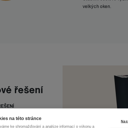
velkých oken.
ové řešení
ŘEŠENÍ
i
ies na této stránce
Nas
íváme ke shromažďování a analýze informací o výkonu a